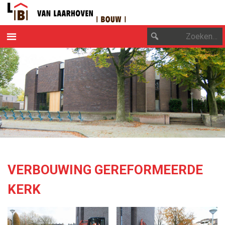
OVER ONS
DUURZAAM ONDERNEMEN
PROJECTEN
CONTACT
VERBOUWING GEREFORMEERDE
KERK